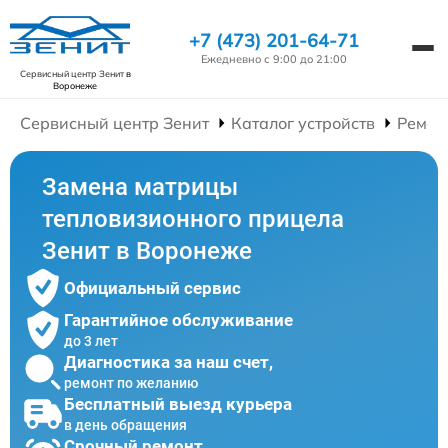
+7 (473) 201-64-71
Ежедневно с 9:00 до 21:00
Сервисный центр Зенит
в
Воронеже
Сервисный центр Зенит
Каталог устройств
Ремон
Замена матрицы
тепловизионного прицела
Зенит в Воронеже
Официальный сервис
Гарантийное обслуживание
до 3 лет
Диагностика за наш счет,
ремонт по желанию
Бесплатный выезд курьера
в день обращения
Срочный ремонт