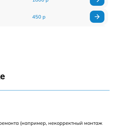
450 р
400 р
400 р
400 р
же
550 р
 ремонта (например, некорректный монтаж