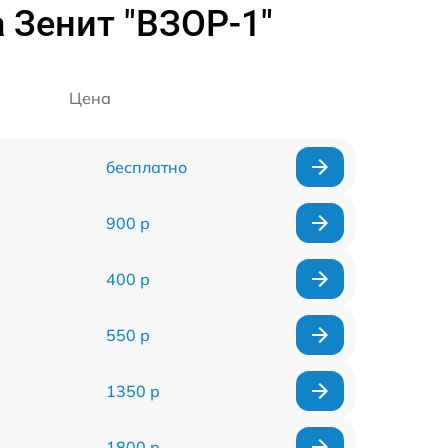
 Зенит "ВЗОР-1"
Цена
бесплатно
900 р
400 р
550 р
1350 р
1800 р