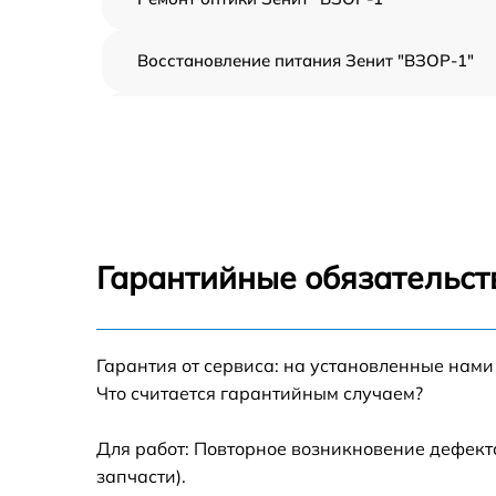
Восстановление питания Зенит "ВЗОР-1"
Обновление ПО Зенит "ВЗОР-1"
Замена аккумулятора Зенит "ВЗОР-1"
Замена USB порта Зенит "ВЗОР-1"
Гарантийные обязательст
Ремонт встроенного дальномера и других
устройств Зенит "ВЗОР-1"
Гарантия от сервиса: на установленные нами
Что считается гарантийным случаем?
Для работ: Повторное возникновение дефект
запчасти).