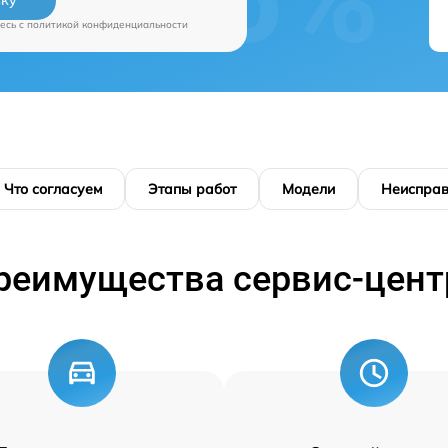
вку
есь c
политикой конфиденциальности
Что согласуем
Этапы работ
Модели
Неисправ
реимущества сервис-цент