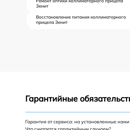
Ремонт оптики коллиматорного прицела
Зенит
Восстановление питания коллиматорного
прицела Зенит
Обновление ПО коллиматорного прицела
Зенит
Замена аккумулятора коллиматорного
прицела Зенит
Замена USB порта коллиматорного прицел
Зенит
Ремонт встроенного дальномера и других
устройств коллиматорного прицела Зенит
Гарантийные обязательст
Гарантия от сервиса: на установленные нами
Что считается гарантийным случаем?