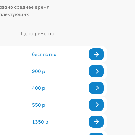
казано среднее время
мплектующих
Цена ремонта
бесплатно
900 р
400 р
550 р
1350 р