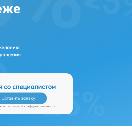
еже
 желанию
бращения
я со специалистом
Оставить заявку
есь c
политикой конфиденциальности