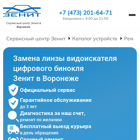
+7 (473) 201-64-71
Ежедневно с 9:00 до 21:00
Сервисный центр Зенит
в
Воронеже
Сервисный центр Зенит
Каталог устройств
Ремон
Замена линзы видоискателя
цифрового бинокля
Зенит в Воронеже
Официальный сервис
Гарантийное обслуживание
до 3 лет
Диагностика за наш счет,
ремонт по желанию
Бесплатный выезд курьера
в день обращения
Срочный ремонт