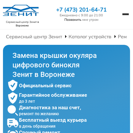
+7 (473) 201-64-71
Ежедневно с 9:00 до 21:00
Позвонить
мне утром
Сервисный центр Зенит
в
Воронеже
Сервисный центр Зенит
Каталог устройств
Ремон
Замена крышки окуляра
цифрового бинокля
Зенит в Воронеже
Официальный сервис
Гарантийное обслуживание
до 3 лет
Диагностика за наш счет,
ремонт по желанию
Бесплатный выезд курьера
в день обращения
Срочный ремонт