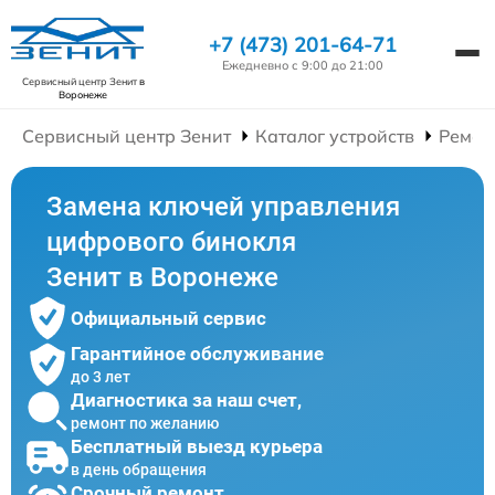
+7 (473) 201-64-71
Ежедневно с 9:00 до 21:00
Сервисный центр Зенит
в
Воронеже
Сервисный центр Зенит
Каталог устройств
Ремон
Замена ключей управления
цифрового бинокля
Зенит в Воронеже
Официальный сервис
Гарантийное обслуживание
до 3 лет
Диагностика за наш счет,
ремонт по желанию
Бесплатный выезд курьера
в день обращения
Срочный ремонт