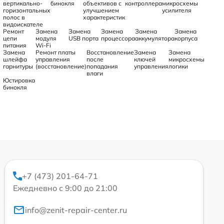
вертикально-
бинокля
объективов с
контроллера
микросхемы
горизонтальных
улучшением
усилителя
полос в
характеристик
видоискателе
Ремонт
Замена
Замена
Замена
Замена
Замена
цепи
модуля
USB порта
процессора
аккумулятора
корпуса
питания
Wi-Fi
Замена
Ремонт платы
Восстановление
Замена
Замена
шлейфа
управления
после
ключей
микросхемы
гарнитуры
(восстановление)
попадания
управления
логики
влаги
Юстировка
бинокля
+7 (473) 201-64-71
Ежедневно с 9:00 до 21:00
info@zenit-repair-center.ru