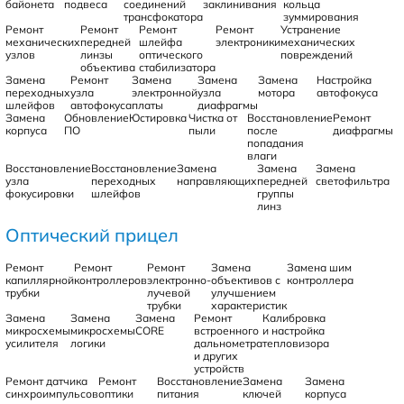
байонета
подвеса
соединений
заклинивания
кольца
трансфокатора
зуммирования
Ремонт
Ремонт
Ремонт
Ремонт
Устранение
механических
передней
шлейфа
электроники
механических
узлов
линзы
оптического
повреждений
объектива
стабилизатора
Замена
Ремонт
Замена
Замена
Замена
Настройка
переходных
узла
электронной
узла
мотора
автофокуса
шлейфов
автофокуса
платы
диафрагмы
Замена
Обновление
Юстировка
Чистка от
Восстановление
Ремонт
корпуса
ПО
пыли
после
диафрагмы
попадания
влаги
Восстановление
Восстановление
Замена
Замена
Замена
узла
переходных
направляющих
передней
светофильтра
фокусировки
шлейфов
группы
линз
Оптический прицел
Ремонт
Ремонт
Ремонт
Замена
Замена шим
капиллярной
контроллеров
электронно-
объективов с
контроллера
трубки
лучевой
улучшением
трубки
характеристик
Замена
Замена
Замена
Ремонт
Калибровка
микросхемы
микросхемы
CORE
встроенного
и настройка
усилителя
логики
дальнометра
тепловизора
и других
устройств
Ремонт датчика
Ремонт
Восстановление
Замена
Замена
синхроимпульсов
оптики
питания
ключей
корпуса