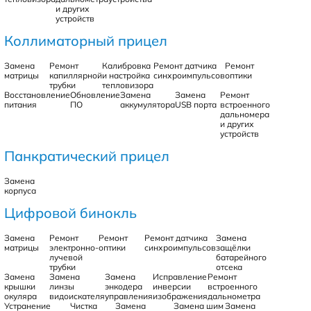
и других
устройств
Коллиматорный прицел
Замена
Ремонт
Калибровка
Ремонт датчика
Ремонт
матрицы
капиллярной
и настройка
синхроимпульсов
оптики
трубки
тепловизора
Восстановление
Обновление
Замена
Замена
Ремонт
питания
ПО
аккумулятора
USB порта
встроенного
дальномера
и других
устройств
Панкратический прицел
Замена
корпуса
Цифровой бинокль
Замена
Ремонт
Ремонт
Ремонт датчика
Замена
матрицы
электронно-
оптики
синхроимпульсов
защёлки
лучевой
батарейного
трубки
отсека
Замена
Замена
Замена
Исправление
Ремонт
крышки
линзы
энкодера
инверсии
встроенного
окуляра
видоискателя
управления
изображения
дальнометра
Устранение
Чистка
Замена
Замена шим
Замена