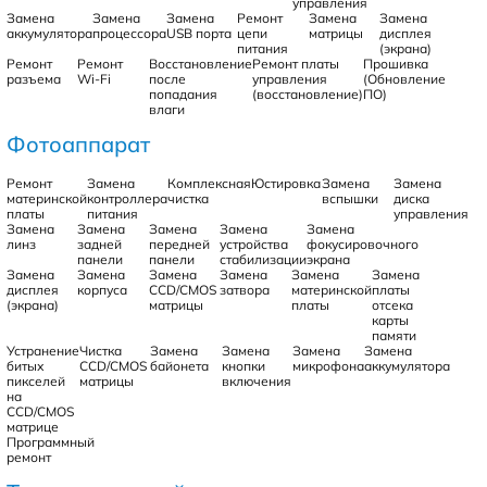
управления
Замена
Замена
Замена
Ремонт
Замена
Замена
аккумулятора
процессора
USB порта
цепи
матрицы
дисплея
питания
(экрана)
Ремонт
Ремонт
Восстановление
Ремонт платы
Прошивка
разъема
Wi-Fi
после
управления
(Обновление
попадания
(восстановление)
ПО)
влаги
Фотоаппарат
Ремонт
Замена
Комплексная
Юстировка
Замена
Замена
материнской
контроллера
чистка
вспышки
диска
платы
питания
управления
Замена
Замена
Замена
Замена
Замена
линз
задней
передней
устройства
фокусировочного
панели
панели
стабилизации
экрана
Замена
Замена
Замена
Замена
Замена
Замена
дисплея
корпуса
CCD/CMOS
затвора
материнской
платы
(экрана)
матрицы
платы
отсека
карты
памяти
Устранение
Чистка
Замена
Замена
Замена
Замена
битых
CCD/CMOS
байонета
кнопки
микрофона
аккумулятора
пикселей
матрицы
включения
на
CCD/CMOS
матрице
Программный
ремонт