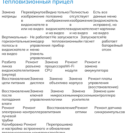
Тепловизионный прицел
Замена
Перевёрнутое
Видна только
Полностью
Есть все
матрицы
изображение
половина
отсутствует
данные меню
в
изображения
изображение
(видоискатель
видоискателе
в
в
исправен), но
или на видео
видоискателе
видоискателе
нет картинки
и на видео
и на видео
на видео
Вертикальные-
Не работает
Не запускается
Запускается
Не
горизонтальные
энкодер
тепловизионный
и гаснет
работает
полосы в
управления
прибор
батарейный
видоискателе и
меню
отсек
на видео
(панель
управления)
Разбита
Ремонт
Замена
Ремонт
Ремонт и
линза
разъема
процессора
Wi-Fi
замена
видоискателя
питания
CPU
модуля
аккумулятора
(окуляр)
Восстановление
Замена
Замена
Замена
Ремонт платы
цепи питания
дисплея
объектива
корпуса
управления
(восстановление)
Восстановление
Замена
Замена
Замена
Замена шим
после
ключей
микросхемы
микросхемы
контроллера
попадания
управления
логики
усилителя
влаги
Ремонт
Ремонт
Восстановление
Ремонт
Ремонт датчика
электронно-
контроллеров
питания
оптики
синхроимпульсов
лучевой
трубки
Калибровка
Ремонт
Перепрошивка
и настройка
встроенного
и обновление
тепловизора
дальнометра
устройства