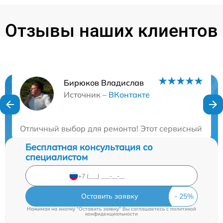
Отзывы наших клиентов
Бирюков Владислав
Нужна консультация?
Источник –
ВКонтакте
Закажите бесплатную консультацию
Отличный выбор для ремонта! Этот сервисный центр
Бесплатная консультация со
специалистом
Оставить заявку
Нажимая на кнопку "Оставить заявку" Вы соглашаетесь c
политикой
конфиденциальности